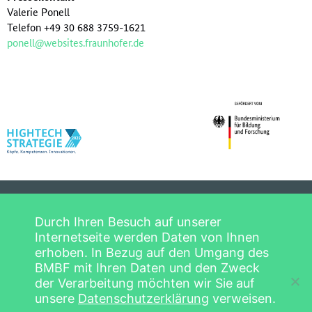
Valerie Ponell
Telefon +49 30 688 3759-1621
ponell@websites.fraunhofer.de
Datenschutzerklärung
Startseite
Durch Ihren Besuch auf unserer
Impressum
Hightech-Forum
Internetseite werden Daten von Ihnen
Copyright © 2026
erhoben. In Bezug auf den Umgang des
Mitglieder
Hightech-Forum
BMBF mit Ihren Daten und den Zweck
Beratungsthemen
der Verarbeitung möchten wir Sie auf
Publikationen
unsere
Datenschutzerklärung
verweisen.