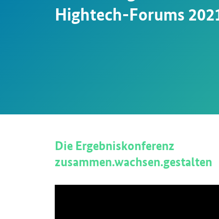
Hightech-Forums 202
Die Ergebniskonferenz
zusammen.wachsen.gestalten