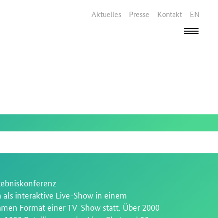
Aktuelles
Presse
Kontakt
EN
rgebniskonferenz
als interaktive Live-Show in einem
men Format einer TV-Show statt. Über 2000