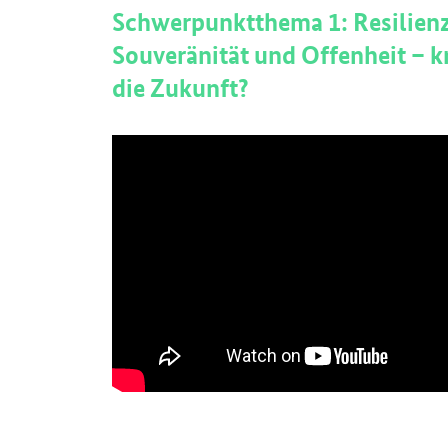
Schwerpunktthema 1: Resilienz
Souveränität und Offenheit – kr
die Zukunft?