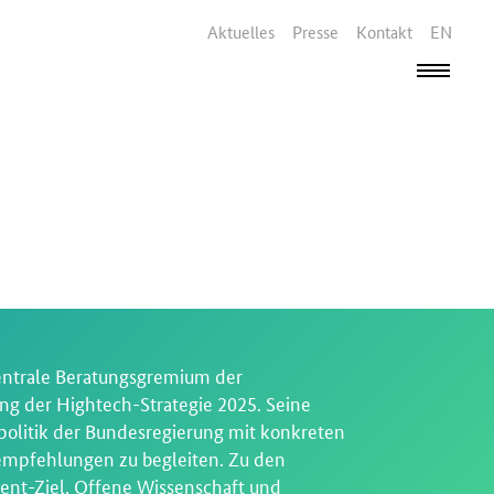
Aktuelles
Presse
Kontakt
EN
entrale Beratungsgremium der
g der Hightech-Strategie 2025. Seine
spolitik der Bundesregierung mit konkreten
mpfehlungen zu begleiten. Zu den
nt-Ziel, Offene Wissenschaft und