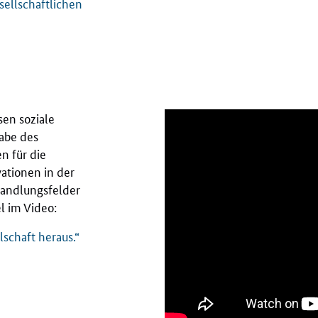
sellschaftlichen
en soziale
abe des
 für die
ationen in der
Handlungsfelder
el im Video:
schaft heraus.“