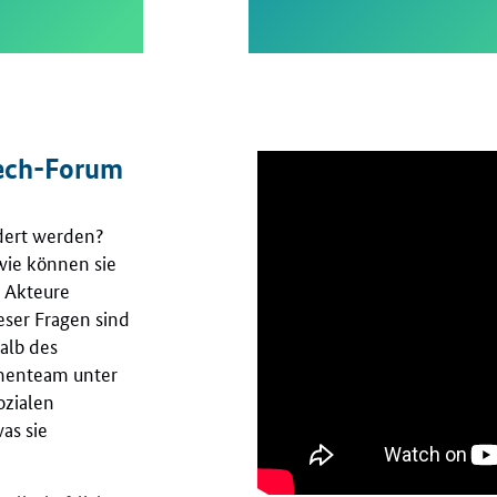
tech-Forum
dert werden?
wie können sie
 Akteure
eser Fragen sind
alb des
ementeam unter
ozialen
as sie