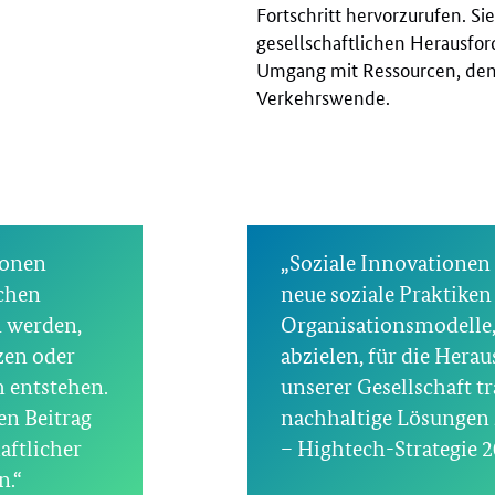
Fortschritt hervorzurufen. Si
gesellschaftlichen Herausfor
Umgang mit Ressourcen, den
Verkehrswende.
ionen
„Soziale Innovationen
chen
neue soziale Praktiken
n werden,
Organisationsmodelle,
zen oder
abzielen, für die Hera
 entstehen.
unserer Gesellschaft t
en Beitrag
nachhaltige Lösungen z
aftlicher
– Hightech-Strategie 
n.“