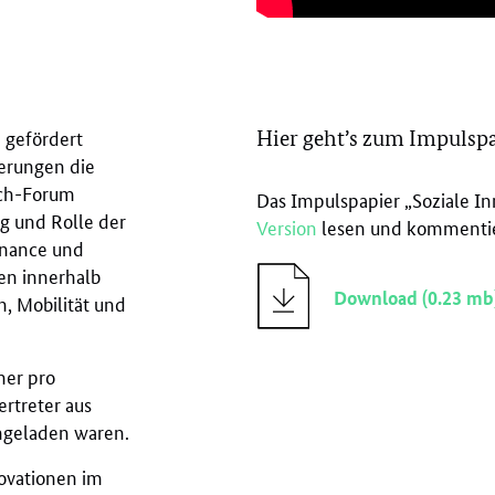
 gefördert
Hier geht’s zum Impulsp
erungen die
ech-Forum
Das Impulspapier „Soziale In
g und Rolle der
Version
lesen und kommentier
rnance und
en innerhalb
Download (0.23 mb
, Mobilität und
ner pro
rtreter aus
ingeladen waren.
ovationen im