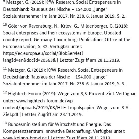
9
Metzger, G. (2019): KfW Research. Social Entrepeneurs in
Deutschland: Raus aus der Nische – 154.000 „junge“
Sozialunternehmer im Jahr 2017. Nr. 238. 6. Januar 2019, S. 2.
10
Göler von Ravensburg, N., Krlev, G., Mildenberger, G. (2018):
Social enterprises and their ecosystems in Europe. Updated
country report: Germany. Luxemburg: Publications Office of the
European Union, S. 32. Verfügbar unter:
https://ec.europa.eu/social/BlobServlet?
langId=en&docId=20563& | Letzter Zugriff am 28.11.2019.
11
Metzger, G. (2019): KfW Research. Social Entrepeneurs in
Deutschland: Raus aus der Nische – 154.000 „junge“
Sozialunternehmer im Jahr 2017. Nr. 238. 6. Januar 2019, S. 3.
12
Hightech-Forum (2019): Wege zum 3,5-Prozent-Ziel. Verfügbar
unter: www.hightech-forum.de/wp-
content/uploads/2019/08/HTF_Impulspapier_Wege_zum_3-5-
Ziel.pdf | Letzter Zugriff am 28.11.2019.
13
Bundesministerium für Wirtschaft und Energie. Das
Kompetenzzentrum innovative Beschaffung. Verfügbar unter:
www.koinno-bmwi.de | Letzter Zugriff am 28.11.2019.