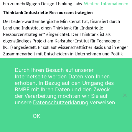
hin zu mehrtägigen Design Thinking Labs.
Weitere Informationen
Thinktank Industrielle Ressourcenstrategien
Der baden-württembergische Ministerrat hat, finanziert durch
Land und Industrie, einen Thinktank für „Industrielle
Ressourcenstrategien“ eingerichtet. Der Thinktank ist als
eigenständiges Projekt am Karlsruher Institut für Technologie
(KIT) angesiedelt. Er soll auf wissenschaftlicher Basis und in enger
Zusammenarbeit mit Entscheidern in Unternehmen und Politik
praktische und innovative Lösungen, Strategien und
Handlungsempfehlungen entwickeln. Dass er von Industrie und
Durch Ihren Besuch auf unserer
Politik gleichermaßen getragen wird, verleiht ihm die Freiheit,
Internetseite werden Daten von Ihnen
neue Wege zu gehen und weit über Erwartbares hinauszudenken.
erhoben. In Bezug auf den Umgang des
Solchermaßen erarbeitete Prognosen und Lösungsvorschläge
BMBF mit Ihren Daten und den Zweck
können wertvolle Impulse für die Entscheidungsfindung und -
der Verarbeitung möchten wir Sie auf
vorbereitung sein, um die Weichen sowohl auf politischer als auch
unsere
Datenschutzerklärung
verweisen.
auf wirtschaftlicher bzw. industrieller Ebene frühzeitig zu stellen.
Der Thinktank wird zunächst befristet für einen Zeitraum von vier
OK
Jahren angelegt. Danach erfolgt eine Evaluation, die über die
Weiterführung entscheidet.
Weitere Informationen