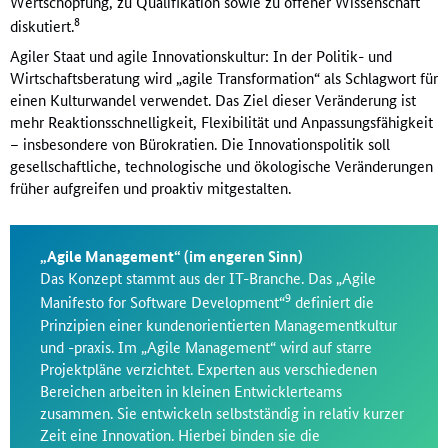
Wertschöpfung, zu Qualifikation sowie zu offener Wissenschaft
8
diskutiert.
Agiler Staat und agile Innovationskultur: In der Politik- und
Wirtschaftsberatung wird „agile Transformation“ als Schlagwort für
einen Kulturwandel verwendet. Das Ziel dieser Veränderung ist
mehr Reaktionsschnelligkeit, Flexibilität und Anpassungsfähigkeit
– insbesondere von Bürokratien. Die Innovationspolitik soll
gesellschaftliche, technologische und ökologische Veränderungen
früher aufgreifen und proaktiv mitgestalten.
„Agile Management“ (im engeren Sinn)
Das Konzept stammt aus der IT-Branche. Das „Agile
9
Manifesto for Software Development“
definiert die
Prinzipien einer kundenorientierten Managementkultur
und -praxis. Im „Agile Management“ wird auf starre
Projektpläne verzichtet. Experten aus verschiedenen
Bereichen arbeiten in kleinen Entwicklerteams
zusammen. Sie entwickeln selbstständig in relativ kurzer
Zeit eine Innovation. Hierbei binden sie die