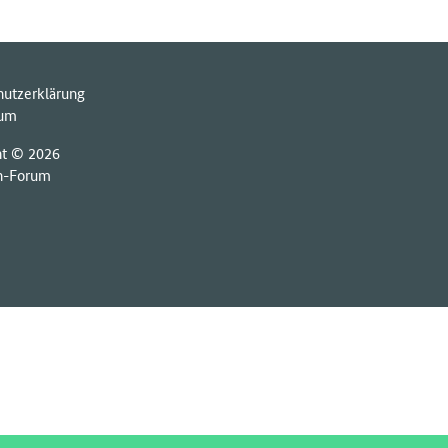
hutzerklärung
sum
ht © 2026
h-Forum