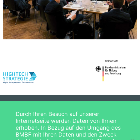
Datenschutzerklärung
Startseite
Durch Ihren Besuch auf unserer
Impressum
Hightech-Forum
Internetseite werden Daten von Ihnen
Copyright © 2026
erhoben. In Bezug auf den Umgang des
Mitglieder
Hightech-Forum
BMBF mit Ihren Daten und den Zweck
Beratungsthemen